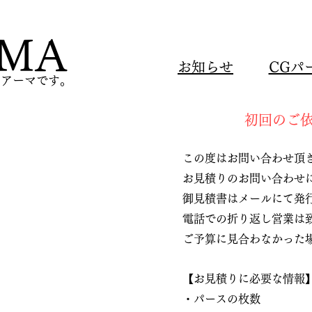
-MA
​お知らせ
​CGパ
のアーマです。
​初回のご
この度はお問い合わせ頂
お見積りのお問い合わせ
御見積書はメールにて発
電話での折り返し営業は
ご予算に見合わなかった
【お見積りに必要な情報
・パースの枚数